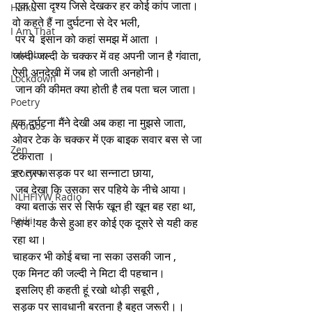
 एक ऐसा दृश्य जिसे देखकर हर कोई कांप जाता। 
Haiku
वो कहते हैं ना दुर्घटना से देर भली,
I Am That
 पर ये  इंसान को कहां समझ में आता ।
Inktober
जल्दी-जल्दी के चक्कर में वह अपनी जान है गंवाता, 
ऐसी अनदेखी में जब हो जाती अनहोनी।
Lockdown
 जान की कीमत क्या होती है तब पता चल जाता।
Poetry
एक दुर्घटना मैंने देखी अब कहा ना मुझसे जाता,
Promos
ओवर टेक के चक्कर में एक बाइक सवार बस से जा 
Zen
टकराता ।
हर तरफ सड़क पर था सन्नाटा छाया,
StoryFM
 जब देखा कि उसका सर पहिये के नीचे आया।
NLHFIYW Radio
 क्या बताऊं सर से सिर्फ खून ही खून बह रहा था,
Reiki
 हाय !यह कैसे हुआ हर कोई एक दूसरे से यही कह 
रहा था। 
चाहकर भी कोई बचा ना सका उसकी जान ,
एक मिनट की जल्दी ने मिटा दी पहचान।
 इसलिए ही कहती हूं रखो थोड़ी सबूरी ,
सड़क पर सावधानी बरतना है बहुत जरूरी।।