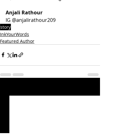
Anjali Rathour 
IG @anjalirathour209 
story
InkYourWords
Featured Author
Recent Posts
See All