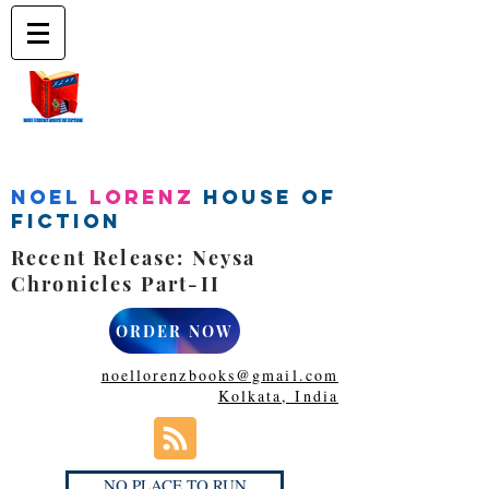
Noel
Lorenz
House of
Fiction
Recent Release: Neysa
Chronicles Part-II
ORDER NOW
noellorenzbooks@gmail.com
Kolkata, India
NO PLACE TO RUN